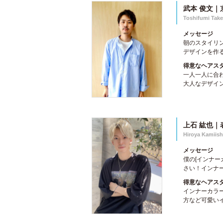
武本 俊文｜
Toshifumi Tak
メッセージ
朝のスタイリ
デザインを作る
得意なヘアス
一人一人に合
大人なデザイン
上石 紘也｜
Hiroya Kamiish
メッセージ
僕の[インナーカ
さい！インナー
得意なヘアス
インナーカラ
方など可愛いイ