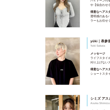
ハイトーン/
や【似合わせ小
得意なヘアス
透明感のある
ラーもお任せく
yūki｜表
Yuki Sakata
メッセージ
ライフスタイ
刈り上げないス
得意なヘアス
ショートスタ
シミズ アス
Asuka Shimizu