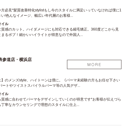
方必見*髪質改善特化stylistもし今のスタイルに満足いっていなければ僕に1
い!色んなイメージ、幅広い年代層のお客様...
タイル
な質感のカット。ハイダメージにも対応できる縮毛矯正。360度どこから見
まるボブ！細かいハイライトが得意なので外国人...
表参道店・横浜店
】のメンズstyle、ハイトーンは僕に。《パーマ未経験の方もお任せ下さい
パートやツイストスパイラルパーマ等の人気デザ...
タイル
る質感に合わせてパーマをデザインしていくのが得意です*お客様が伝えづら
丁寧なカウンセリングで理想のスタイルに仕上...