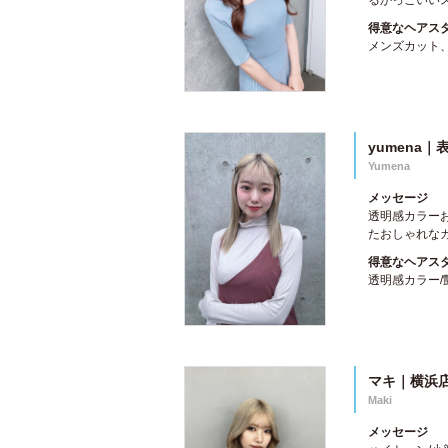
るかっこいいス
得意なヘアス
メンズカット
yumena｜
Yumena
メッセージ
透明感カラー
たおしゃれな
得意なヘアス
透明感カラー/
マキ｜横浜
Maki
メッセージ