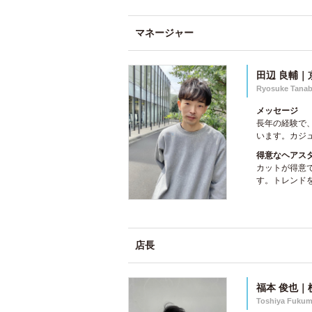
マネージャー
田辺 良輔｜
Ryosuke Tana
メッセージ
長年の経験で
います。カジュ
得意なヘアス
カットが得意
す。トレンドを
店長
福本 俊也｜
Toshiya Fuku