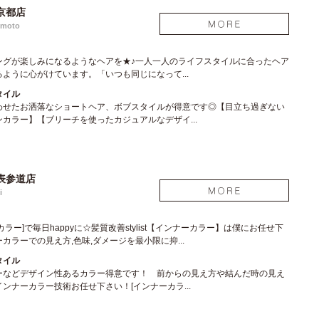
京都店
emoto
ングが楽しみになるようなヘアを★♪一人一人のライフスタイルに合ったヘア
ように心がけています。「いつも同じになって...
タイル
わせたお洒落なショートヘア、ボブスタイルが得意です◎【目立ち過ぎない
カラー】【ブリーチを使ったカジュアルなデザイ...
表参道店
i
ラー]で毎日happyに☆髪質改善stylist【インナーカラー】は僕にお任せ下
カラーでの見え方,色味,ダメージを最小限に抑...
タイル
ーなどデザイン性あるカラー得意です！ 前からの見え方や結んだ時の見え
ンナーカラー技術お任せ下さい！[インナーカラ...