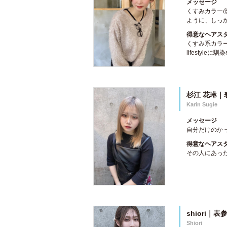
メッセージ
くすみカラー/
ように、しっか
得意なヘアス
くすみ系カラ
lifestyl
杉江 花琳｜
Karin Sugie
メッセージ
自分だけのか
得意なヘアス
その人にあっ
shiori｜表
Shiori