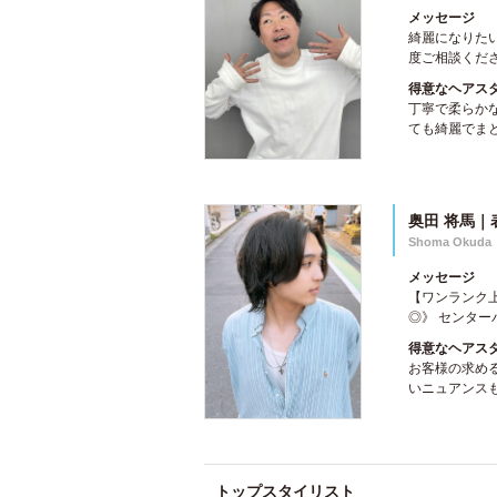
メッセージ
綺麗になりたい
度ご相談くださ
得意なヘアス
丁寧で柔らか
ても綺麗でまと
奥田 将馬｜
Shoma Okuda
メッセージ
【ワンランク上
◎》 センター
得意なヘアス
お客様の求め
いニュアンスも
トップスタイリスト