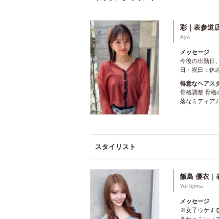
彩｜表参道
Aya
メッセージ
今後の出勤日、
日・祝日：休み
得意なヘアス
骨格調整 骨格
落なミディア
スタイリスト
飯島 優衣｜
Yui Iijima
メッセージ
※女子ウケする