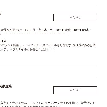
店
時間が変更となります。月・火・木・土：10ー17時金：10ー14時水・
ーーーーーーーーーーーーーーーーーーーーーーー...
タイル
のバランス調整カット☆ツイスト,スパイラルも可能です♪抜け感のあるお洒
ムヘア、ボブスタイルもお任せください！！
表参道店
髪型しか作れません！！カット.カラー.パーマ.全ての技術で、女子ウケす