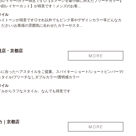
小顔レイヤー/カラー得意です◎【ダメージを最小限に抑えたブリーチカラー】
顔レイヤーカット】が得意です！メンズのお客...
タイル
ハイトーンが得意です◎それ以外でもピンク系やデザインカラー等どんなカ
ださい♪お客様の雰囲気に合わせたカラーやスタ...
参道店・京都店
ルに合ったヘアスタイルをご提案。スパイキーショート/ショートピンパーマ/
タイル/ブリーチなしダブルカラー/透明感カラー
タイル
イルからラフなスタイル、なんでも得意です
カ｜京都店