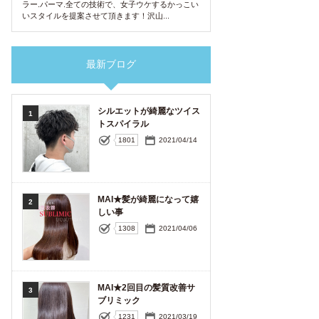
ラー.パーマ.全ての技術で、女子ウケするかっこい
いスタイルを提案させて頂きます！沢山...
最新ブログ
シルエットが綺麗なツイス
1
トスパイラル
1801
2021/04/14
MAI★髪が綺麗になって嬉
2
しい事
1308
2021/04/06
MAI★2回目の髪質改善サ
3
ブリミック
1231
2021/03/19