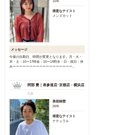
15年
得意なテイスト
メンズカット
メッセージ
今後の出勤日、時間が変更となります。月・火・
木・土：10ー17時金：10ー14時水・日・祝日：休
みーーーーーーーーーーーーーーーーーー...
阿部 豊｜表参道店･京都店・横浜店
代表
美容師歴
26年
得意なテイスト
ナチュラル