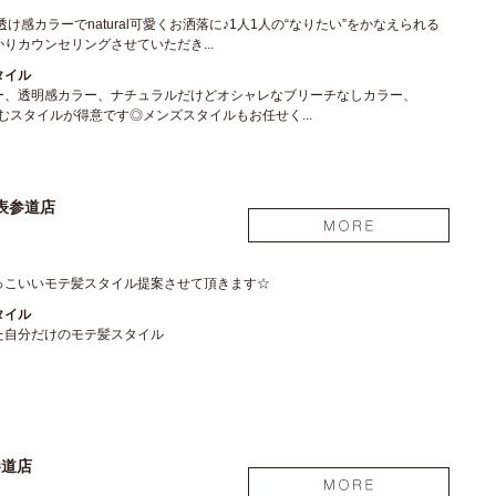
透け感カラーでnatural可愛くお洒落に♪1人1人の“なりたい”をかなえられる
りカウンセリングさせていただき...
タイル
ー、透明感カラー、ナチュラルだけどオシャレなブリーチなしカラー、
eに馴染むスタイルが得意です◎メンズスタイルもお任せく...
表参道店
っこいいモテ髪スタイル提案させて頂きます☆
タイル
た自分だけのモテ髪スタイル
参道店