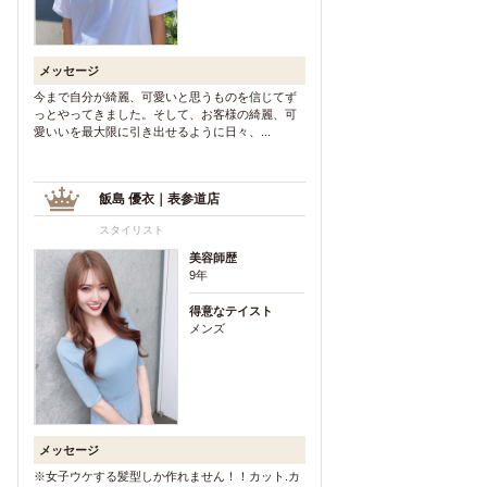
メッセージ
今まで自分が綺麗、可愛いと思うものを信じてず
っとやってきました。そして、お客様の綺麗、可
愛いいを最大限に引き出せるように日々、...
飯島 優衣｜表参道店
スタイリスト
美容師歴
9年
得意なテイスト
メンズ
メッセージ
※女子ウケする髪型しか作れません！！カット.カ