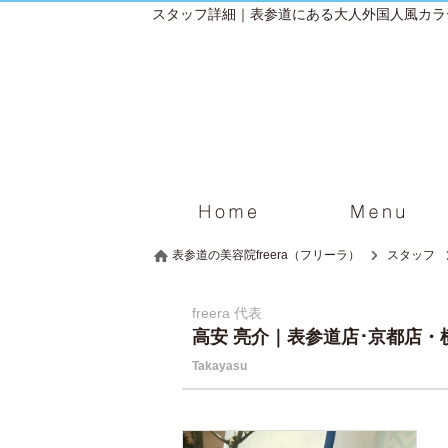
表参道の美容院freera（フリーラ）
スタッフ
freera 代表
高安 亮介｜表参道店･京都店・
Takayasu