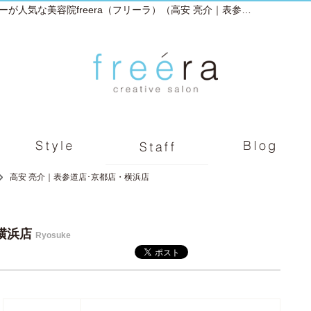
スタッフ詳細｜表参道にある大人外国人風カラーが人気な美容院freera（フリーラ）（高安 亮介｜表参道店･京都店・横浜店）
高安 亮介｜表参道店･京都店・横浜店
横浜店
Ryosuke