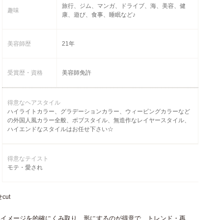
旅行、ジム、マンガ、ドライブ、海、美容、健
趣味
康、遊び、食事、睡眠など♪
美容師歴
21年
受賞歴・資格
美容師免許
得意なヘアスタイル
ハイライトカラー、グラデーションカラー、ウィービングカラーなど
の外国人風カラー全般、ボブスタイル、無造作なレイヤースタイル、
ハイエンドなスタイルはお任せ下さい☆
得意なテイスト
モテ・愛され
cut
いイメージを的確にくみ取り、形にするのが得意で、トレンド・再